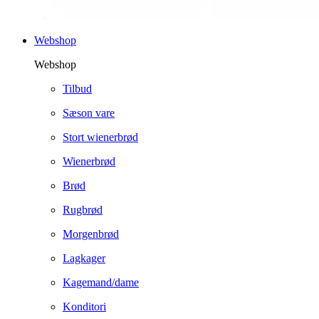
Webshop
Webshop
Tilbud
Sæson vare
Stort wienerbrød
Wienerbrød
Brød
Rugbrød
Morgenbrød
Lagkager
Kagemand/dame
Konditori