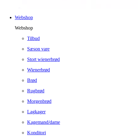
Webshop
Webshop
Tilbud
Sæson vare
Stort wienerbrød
Wienerbrød
Brød
Rugbrød
Morgenbrød
Lagkager
Kagemand/dame
Konditori