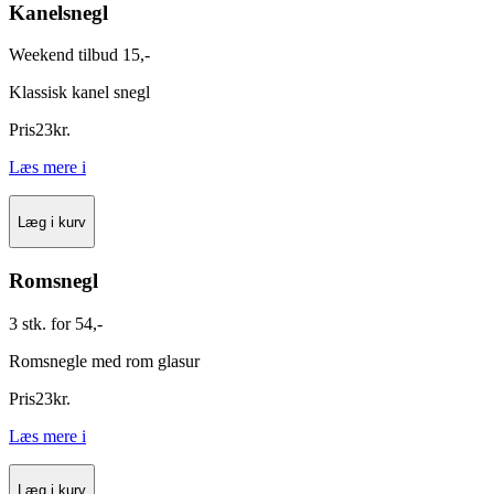
Kanelsnegl
Weekend tilbud 15,-
Klassisk kanel snegl
Pris
23
kr.
Læs mere
i
Læg i kurv
Romsnegl
3 stk. for 54,-
Romsnegle med rom glasur
Pris
23
kr.
Læs mere
i
Læg i kurv