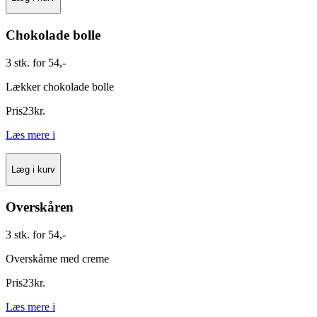
Chokolade bolle
3 stk. for 54,-
Lækker chokolade bolle
Pris
23
kr.
Læs mere
i
Læg i kurv
Overskåren
3 stk. for 54,-
Overskårne med creme
Pris
23
kr.
Læs mere
i