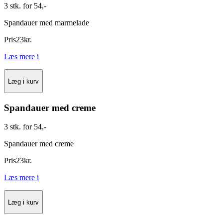
3 stk. for 54,-
Spandauer med marmelade
Pris
23
kr.
Læs mere
i
Læg i kurv
Spandauer med creme
3 stk. for 54,-
Spandauer med creme
Pris
23
kr.
Læs mere
i
Læg i kurv