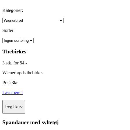
Kategorier:
Sorter:
Thebirkes
3 stk. for 54,-
Wienerbrøds thebirkes
Pris
23
kr.
Læs mere
i
Læg i kurv
Spandauer med syltetøj