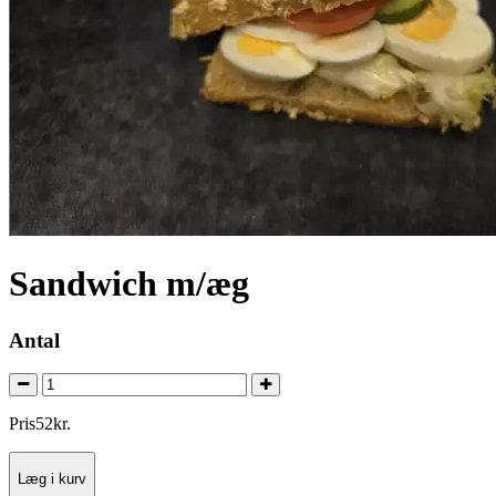
Sandwich m/æg
Antal
Pris
52
kr.
Læg i kurv