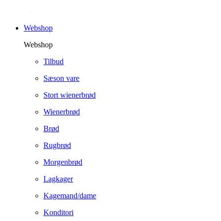
Webshop
Webshop
Tilbud
Sæson vare
Stort wienerbrød
Wienerbrød
Brød
Rugbrød
Morgenbrød
Lagkager
Kagemand/dame
Konditori