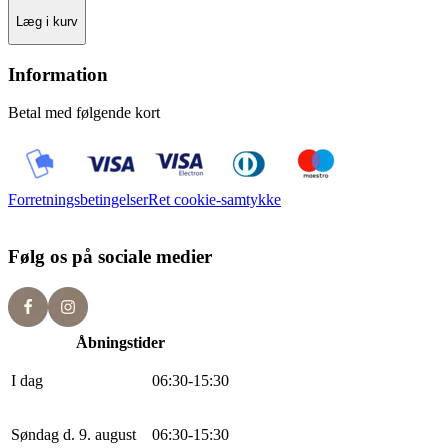
Læg i kurv
Information
Betal med følgende kort
Forretningsbetingelser
Ret cookie-samtykke
Følg os på sociale medier
Åbningstider
I dag
0
6
:
30
-
15
:
30
Søndag d. 9. august
0
6
:
30
-
15
:
30