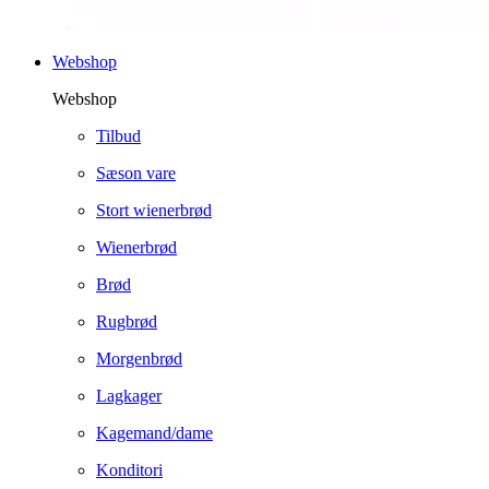
Webshop
Webshop
Tilbud
Sæson vare
Stort wienerbrød
Wienerbrød
Brød
Rugbrød
Morgenbrød
Lagkager
Kagemand/dame
Konditori