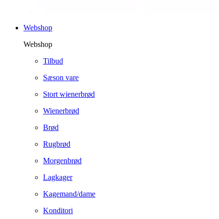
Webshop
Webshop
Tilbud
Sæson vare
Stort wienerbrød
Wienerbrød
Brød
Rugbrød
Morgenbrød
Lagkager
Kagemand/dame
Konditori