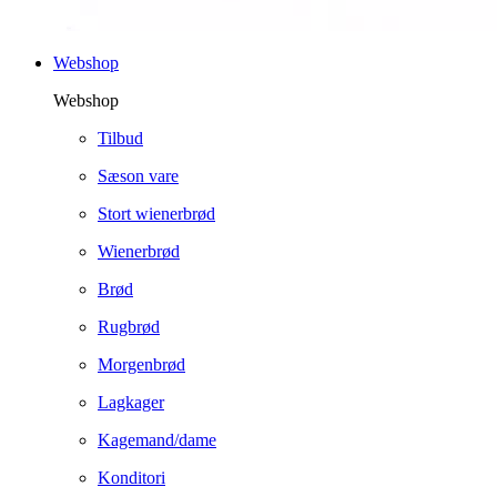
Webshop
Webshop
Tilbud
Sæson vare
Stort wienerbrød
Wienerbrød
Brød
Rugbrød
Morgenbrød
Lagkager
Kagemand/dame
Konditori