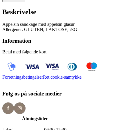
Beskrivelse
Appelsin sandkage med appelsin glasur
Allergener: GLUTEN, LAKTOSE, ÆG
Information
Betal med følgende kort
Forretningsbetingelser
Ret cookie-samtykke
Følg os på sociale medier
Åbningstider
I dag
0
6
:
30
-
15
:
30