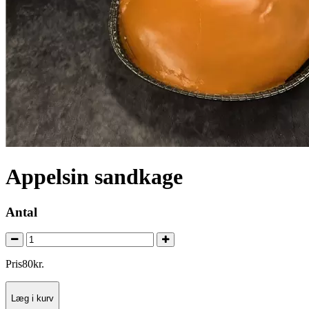
Appelsin sandkage
Antal
Pris
80
kr.
Læg i kurv