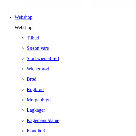
Webshop
Webshop
Tilbud
Sæson vare
Stort wienerbrød
Wienerbrød
Brød
Rugbrød
Morgenbrød
Lagkager
Kagemand/dame
Konditori