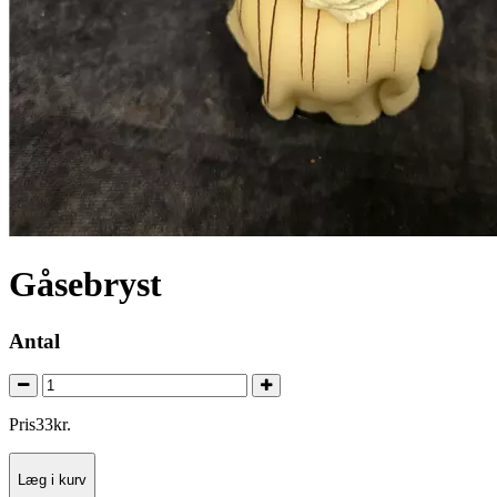
Gåsebryst
Antal
Pris
33
kr.
Læg i kurv