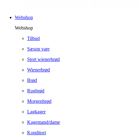
Webshop
Webshop
Tilbud
Sæson vare
Stort wienerbrød
Wienerbrød
Brød
Rugbrød
Morgenbrød
Lagkager
Kagemand/dame
Konditori